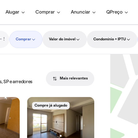
Alugar
Comprar
Anunciar
QPreço
Comprar
Valor do imóvel
Condomínio + IPTU
Mais relevantes
s, SP e arredores
Compre já alugado