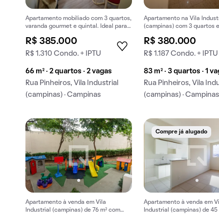
Apartamento mobiliado com 3 quartos,
Apartamento na Vila Industr
varanda gourmet e quintal. Ideal para
(campinas) com 3 quartos e
comprar.
ideal para comprar.
R$ 385.000
R$ 380.000
R$ 1.310 Condo. + IPTU
R$ 1.187 Condo. + IPTU
66 m² · 2 quartos · 2 vagas
83 m² · 3 quartos · 1 v
Rua Pinheiros, Vila Industrial
Rua Pinheiros, Vila Indu
(campinas) · Campinas
(campinas) · Campina
Compre já alugado
Apartamento à venda em Vila
Apartamento à venda em Vi
Industrial (campinas) de 76 m² com
Industrial (campinas) de 45
varanda.