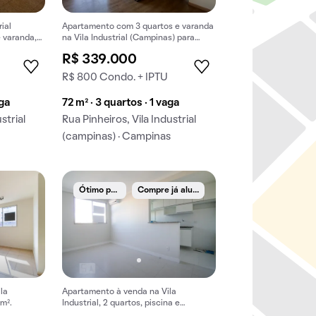
ial
Apartamento com 3 quartos e varanda
 varanda,
na Vila Industrial (Campinas) para
comprar.
R$ 339.000
R$ 800 Condo. + IPTU
aga
72 m² · 3 quartos · 1 vaga
strial
Rua Pinheiros, Vila Industrial
s
(campinas) · Campinas
Ó
timo preço
C
ompre já alugado
la
Apartamento à venda na Vila
 m².
Industrial, 2 quartos, piscina e
churrasqueira no condomínio.