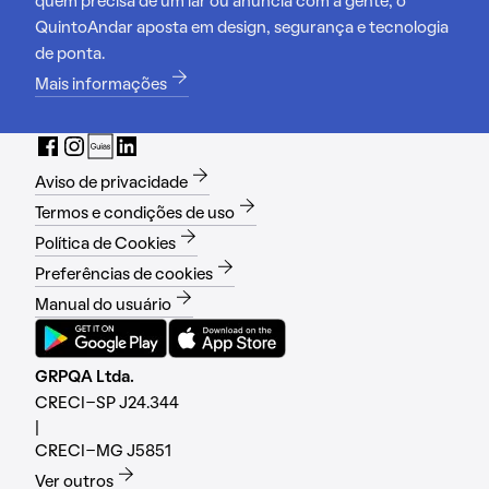
quem precisa de um lar ou anuncia com a gente, o
QuintoAndar aposta em design, segurança e tecnologia
de ponta.
Mais informações
Aviso de privacidade
Termos e condições de uso
Política de Cookies
Preferências de cookies
Manual do usuário
GRPQA Ltda.
CRECI-SP J24.344
|
CRECI-MG J5851
Ver outros