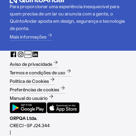
Para proporcionar uma experiência inesquecível para
quem precisa de um lar ou anuncia com a gente, o
QuintoAndar aposta em design, segurança e tecnologia
de ponta.
Mais informações
Aviso de privacidade
Termos e condições de uso
Política de Cookies
Preferências de cookies
Manual do usuário
GRPQA Ltda.
CRECI-SP J24.344
|