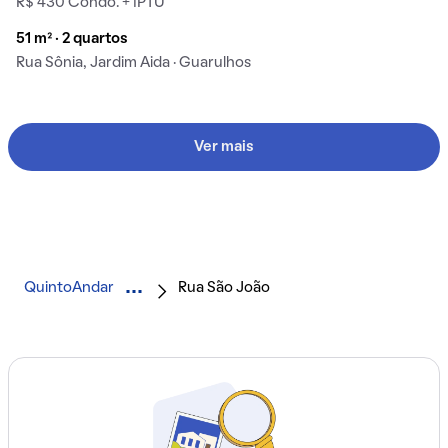
R$ 430 Condo. + IPTU
51 m² · 2 quartos
Rua Sônia, Jardim Aida · Guarulhos
Ver mais
QuintoAndar
Rua São João