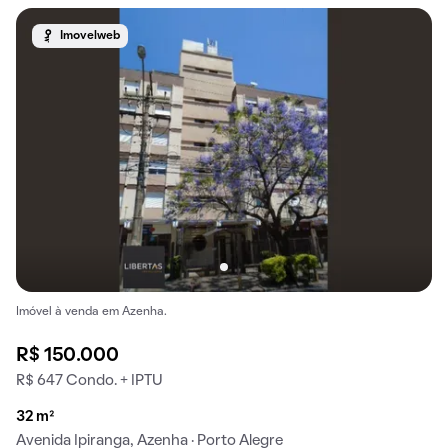
Imovelweb
Imóvel à venda em Azenha.
R$ 150.000
R$ 647 Condo. + IPTU
32 m²
Avenida Ipiranga, Azenha · Porto Alegre