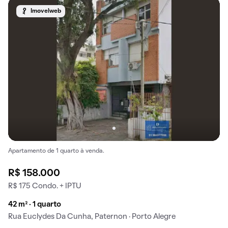
Imovelweb
Apartamento de 1 quarto à venda.
R$ 158.000
R$ 175 Condo. + IPTU
42 m² · 1 quarto
Rua Euclydes Da Cunha, Paternon · Porto Alegre