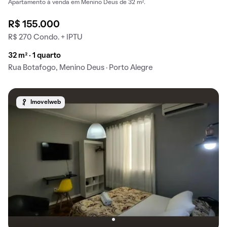
Apartamento à venda em Menino Deus de 32 m².
R$ 155.000
R$ 270 Condo. + IPTU
32 m² · 1 quarto
Rua Botafogo, Menino Deus · Porto Alegre
Imovelweb