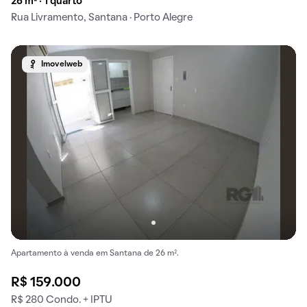
26 m² · 1 quarto
Rua Livramento, Santana · Porto Alegre
Imovelweb
Apartamento à venda em Santana de 26 m².
R$ 159.000
R$ 280 Condo. + IPTU