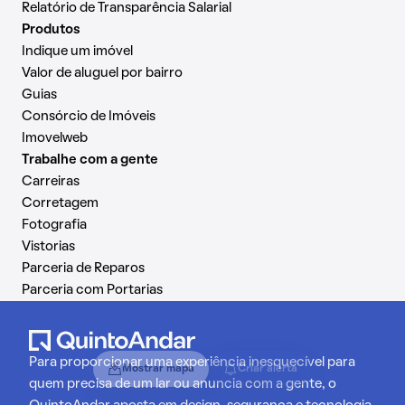
Relatório de Transparência Salarial
Produtos
Indique um imóvel
Valor de aluguel por bairro
Guias
Consórcio de Imóveis
Imovelweb
Trabalhe com a gente
Carreiras
Corretagem
Fotografia
Vistorias
Parceria de Reparos
Parceria com Portarias
Para proporcionar uma experiência inesquecível para
Mostrar mapa
Criar alerta
quem precisa de um lar ou anuncia com a gente, o