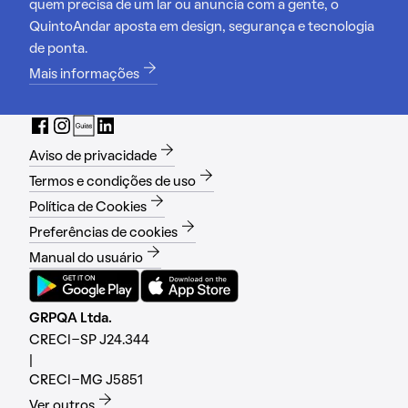
quem precisa de um lar ou anuncia com a gente, o
QuintoAndar aposta em design, segurança e tecnologia
de ponta.
Mais informações
Aviso de privacidade
Termos e condições de uso
Política de Cookies
Preferências de cookies
Manual do usuário
GRPQA Ltda.
CRECI-SP J24.344
|
CRECI-MG J5851
Ver outros