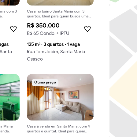
ria com 3
Casa no bairro Santa Maria com 3
a.
quartos. Ideal para quem busca uma
compra prática e eficiente.
R$ 350.000
R$ 65 Condo. + IPTU
vagas
125 m² · 3 quartos · 1 vaga
 Santa
Rua Tom Jobim, Santa Maria ·
Osasco
Ótimo preço
a Maria
Casa à venda em Santa Maria, com 4
randa.
quartos e quintal. Ideal para quem
busca comprar conforto e