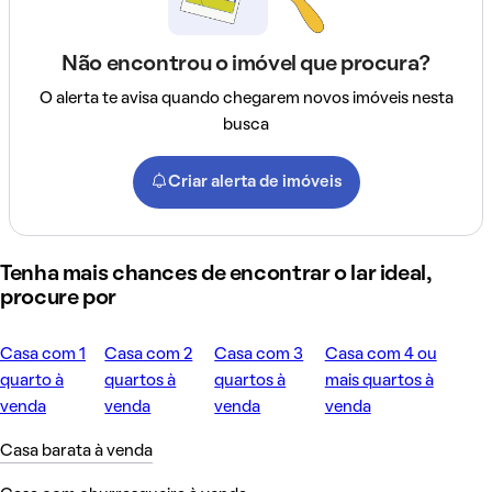
Não encontrou o imóvel que procura?
O alerta te avisa quando chegarem novos imóveis nesta
busca
Criar alerta de imóveis
Tenha mais chances de encontrar o lar ideal,
procure por
Casa com 1
Casa com 2
Casa com 3
Casa com 4 ou
quarto à
quartos à
quartos à
mais quartos à
venda
venda
venda
venda
Casa barata à venda