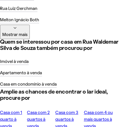
Rua Luiz Gerchman
Melton Ignácio Both
Mostrar mais
Quem se interessou por casa em Rua Waldemar
Silva de Souza também procurou por
Imóvel à venda
Apartamento à venda
Casa em condomínio à venda
Amplie as chances de encontrar o lar ideal,
procure por
Casa com 1
Casa com 2
Casa com 3
Casa com 4 ou
quarto à
quartos à
quartos à
mais quartos à
venda
venda
venda
venda