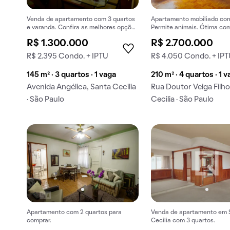
Venda de apartamento com 3 quartos
Apartamento mobiliado com
e varanda. Confira as melhores opções
Permite animais. Ótima co
para comprar agora mesmo!
R$ 1.300.000
R$ 2.700.000
R$ 2.395 Condo. + IPTU
R$ 4.050 Condo. + IP
145 m² · 3 quartos · 1 vaga
210 m² · 4 quartos · 1 
Avenida Angélica, Santa Cecilia
Rua Doutor Veiga Filho
· São Paulo
Cecilia · São Paulo
Apartamento com 2 quartos para
Venda de apartamento em 
comprar.
Cecilia com 3 quartos.