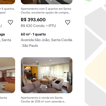
 4 quartos.
Apartamento com 2 quartos em Santa
mpra!
Cecília, excelente opção de compra
para quem deseja morar bem
R$ 393.600
localizado.
TU
R$ 430 Condo. + IPTU
vaga
60 m² · 1 quarto
, Santa
Avenida São João, Santa Cecilia
· São Paulo
Santa
Apartamento à venda em Santa
Cecilia de 208 m² com varanda e
closet.