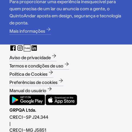
Para proporcionar uma experiência inesquecível para
quem precisa de um lar ou anuncia com a gente, o
QuintoAndar aposta em design, segurança e tecnologia
de ponta.
Mais informações
Aviso de privacidade
Termos e condições de uso
Política de Cookies
Preferências de cookies
Manual do usuário
GRPQA Ltda.
CRECI-SP J24.344
|
CRECI-MG J5851