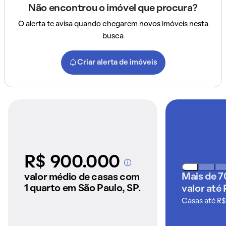
Não encontrou o imóvel que procura?
O alerta te avisa quando chegarem novos imóveis nesta
busca
Criar alerta de imóveis
R$ 900.000
A partir dos imóveis
anunciados pelo
Mais de 7
valor médio de casas com
QuintoAndar
1 quarto em São Paulo, SP.
valor até 
Casas até R$