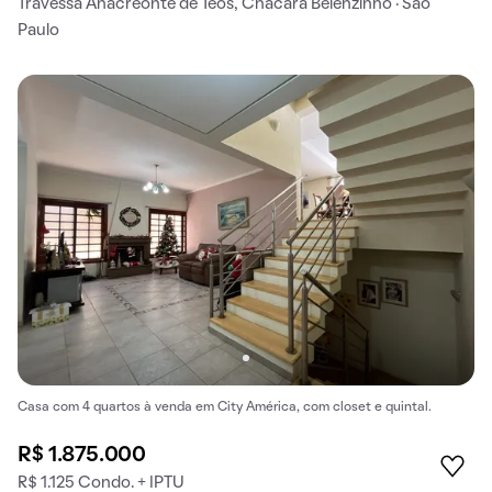
Travessa Anacreonte de Teos, Chácara Belenzinho · São
Paulo
Casa com 4 quartos à venda em City América, com closet e quintal.
R$ 1.875.000
R$ 1.125 Condo. + IPTU