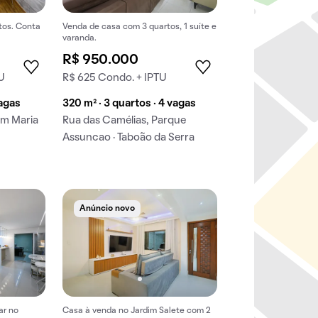
tos. Conta
Venda de casa com 3 quartos, 1 suíte e
varanda.
R$ 950.000
U
R$ 625 Condo. + IPTU
vagas
320 m² · 3 quartos · 4 vagas
im Maria
Rua das Camélias, Parque
Assuncao · Taboão da Serra
Anúncio novo
ar no
Casa à venda no Jardim Salete com 2