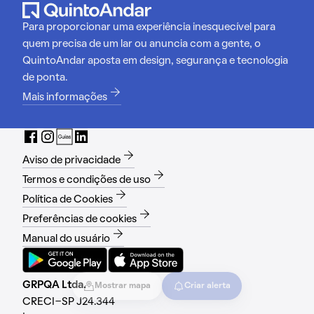
Para proporcionar uma experiência inesquecível para
quem precisa de um lar ou anuncia com a gente, o
QuintoAndar aposta em design, segurança e tecnologia
de ponta.
Mais informações
Aviso de privacidade
Termos e condições de uso
Política de Cookies
Preferências de cookies
Manual do usuário
GRPQA Ltda.
Mostrar mapa
Criar alerta
CRECI-SP J24.344