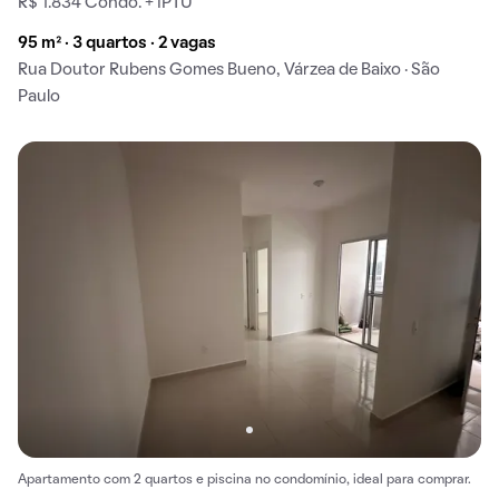
R$ 1.834 Condo. + IPTU
95 m² · 3 quartos · 2 vagas
Rua Doutor Rubens Gomes Bueno, Várzea de Baixo · São
Paulo
Apartamento com 2 quartos e piscina no condomínio, ideal para comprar.