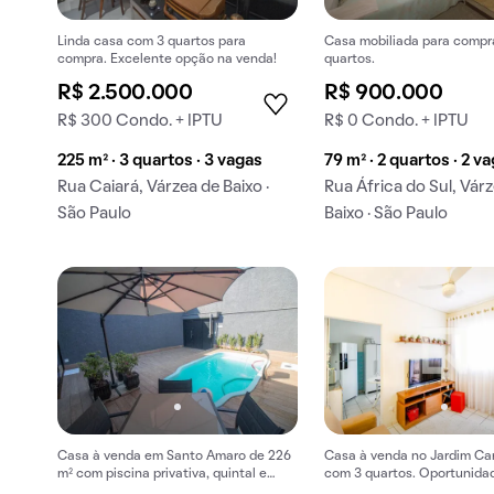
Linda casa com 3 quartos para
Casa mobiliada para compra
compra. Excelente opção na venda!
quartos.
R$ 2.500.000
R$ 900.000
R$ 300 Condo. + IPTU
R$ 0 Condo. + IPTU
225 m² · 3 quartos · 3 vagas
79 m² · 2 quartos · 2 v
Rua Caiará, Várzea de Baixo ·
Rua África do Sul, Vár
São Paulo
Baixo · São Paulo
Casa à venda em Santo Amaro de 226
Casa à venda no Jardim Ca
m² com piscina privativa, quintal e
com 3 quartos. Oportunida
churrasqueira.
compra. Comprar casa no J