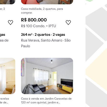
r, 2
Casa mobiliada, 2 quartos, para
comprar.
R$ 800.000
R$ 100 Condo. + IPTU
agas
264 m² · 2 quartos · 2 vagas
zea de
Rua Verava, Santo Amaro · São
Paulo
ravelas
Casa à venda em Jardim Caravelas de
de de
120 m² com quintal, jardim e
ardim
churrasqueira.