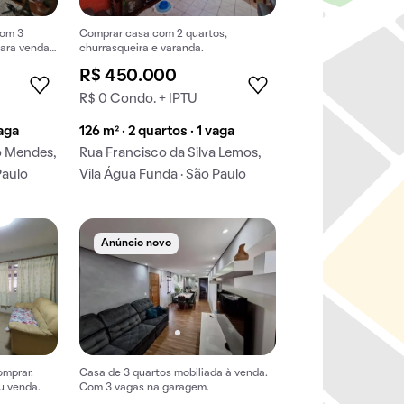
com 3
Comprar casa com 2 quartos,
ara venda.
churrasqueira e varanda.
ra comprar!
R$ 450.000
R$ 0 Condo. + IPTU
vaga
126 m² · 2 quartos · 1 vaga
o Mendes,
Rua Francisco da Silva Lemos,
Paulo
Vila Água Funda · São Paulo
Anúncio novo
omprar.
Casa de 3 quartos mobiliada à venda.
u venda.
Com 3 vagas na garagem.