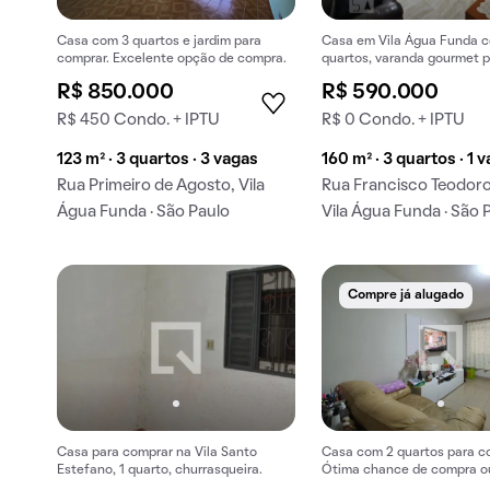
Casa com 3 quartos e jardim para
Casa em Vila Água Funda 
comprar. Excelente opção de compra.
quartos, varanda gourmet p
Excelente oportunidade pa
R$ 850.000
R$ 590.000
R$ 450 Condo. + IPTU
R$ 0 Condo. + IPTU
123 m² · 3 quartos · 3 vagas
160 m² · 3 quartos · 1 
Rua Primeiro de Agosto, Vila
Rua Francisco Teodor
Água Funda · São Paulo
Vila Água Funda · São 
Compre já alugado
Casa para comprar na Vila Santo
Casa com 2 quartos para c
Estefano, 1 quarto, churrasqueira.
Ótima chance de compra o