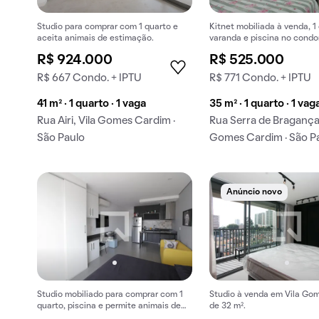
Studio para comprar com 1 quarto e
Kitnet mobiliada à venda, 1
aceita animais de estimação.
varanda e piscina no condo
R$ 924.000
R$ 525.000
R$ 667 Condo. + IPTU
R$ 771 Condo. + IPTU
41 m² · 1 quarto · 1 vaga
35 m² · 1 quarto · 1 vag
Rua Airi, Vila Gomes Cardim ·
Rua Serra de Bragança,
São Paulo
Gomes Cardim · São P
Anúncio novo
Studio mobiliado para comprar com 1
Studio à venda em Vila Go
quarto, piscina e permite animais de
de 32 m².
estimação.