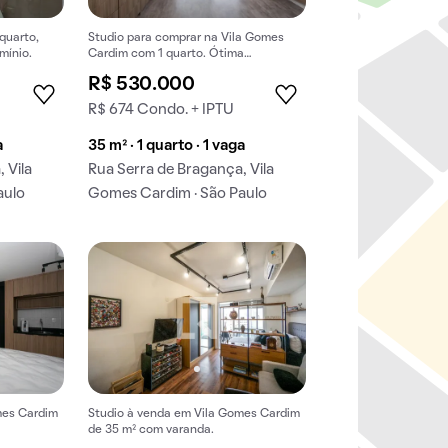
 quarto,
Studio para comprar na Vila Gomes
mínio.
Cardim com 1 quarto. Ótima
oportunidade de compra, não perca!
R$ 530.000
R$ 674 Condo. + IPTU
a
35 m² · 1 quarto · 1 vaga
 Vila
Rua Serra de Bragança, Vila
aulo
Gomes Cardim · São Paulo
mes Cardim
Studio à venda em Vila Gomes Cardim
de 35 m² com varanda.