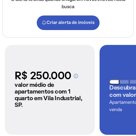
busca
Criar alerta de imóveis
R$ 250.000
A partir dos imóveis
anunciados pelo
valor médio de
Descubra
QuintoAndar
apartamentos com 1
com valor
quarto em Vila Industrial,
Apartamentos
SP.
venda