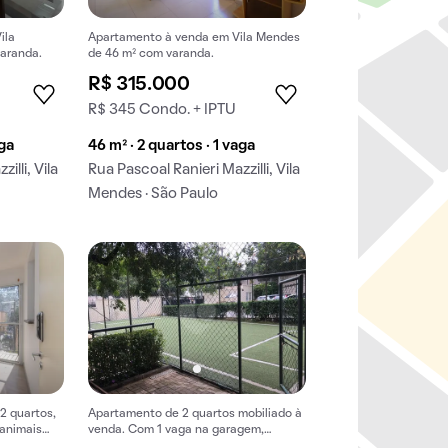
ila
Apartamento à venda em Vila Mendes
varanda.
de 46 m² com varanda.
R$ 315.000
R$ 345 Condo. + IPTU
aga
46 m² · 2 quartos · 1 vaga
illi, Vila
Rua Pascoal Ranieri Mazzilli, Vila
Mendes · São Paulo
2 quartos,
Apartamento de 2 quartos mobiliado à
animais
venda. Com 1 vaga na garagem,
piscina e churrasqueira.