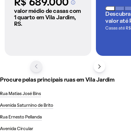
R$ 689.000
A partir dos imóveis
anunciados pelo
valor médio de casas com
Descubra
QuintoAndar
1 quarto em Vila Jardim,
valor até
RS.
Casas até R$
Procure pelas principais ruas em Vila Jardim
Rua Matias José Bins
Avenida Saturnino de Brito
Rua Ernesto Pellanda
Avenida Circular