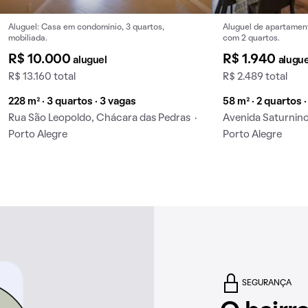
Aluguel: Casa em condomínio, 3 quartos,
Aluguel de apartament
mobiliada.
com 2 quartos.
R$ 10.000
R$ 1.940
aluguel
alugue
R$ 13.160 total
R$ 2.489 total
228 m² · 3 quartos · 3 vagas
58 m² · 2 quartos ·
Rua São Leopoldo, Chácara das Pedras ·
Avenida Saturnino 
Porto Alegre
Porto Alegre
SEGURANÇA