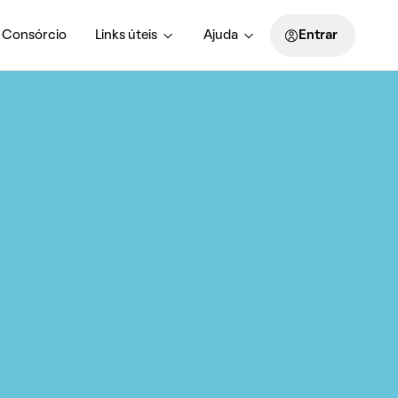
Consórcio
Links úteis
Ajuda
Entrar