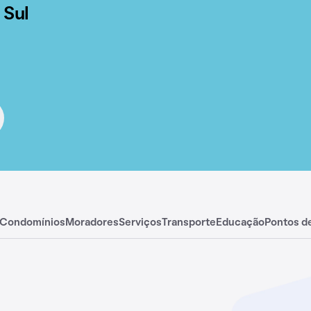
 Sul
Condomínios
Moradores
Serviços
Transporte
Educação
Pontos d