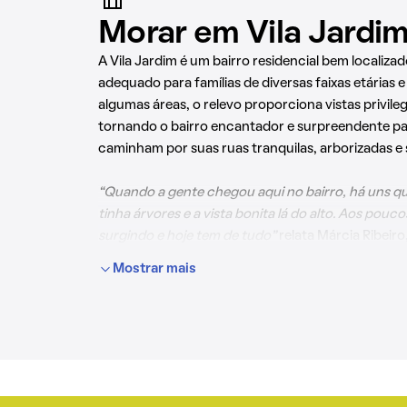
Morar em Vila Jardi
A Vila Jardim é um bairro residencial bem localizad
adequado para famílias de diversas faixas etárias e
algumas áreas, o relevo proporciona vistas privile
tornando o bairro encantador e surpreendente pa
caminham por suas ruas tranquilas, arborizadas e 
“Quando a gente chegou aqui no bairro, há uns qu
tinha árvores e a vista bonita lá do alto. Aos pouc
surgindo e hoje tem de tudo”
relata Márcia Ribeir
bairro há 41 anos.
Mostrar mais
Além da beleza natural, a proximidade com serviço
cidade aumenta o valor da Vila Jardim como um ót
morar. A característica residencial é cuidadosam
enquanto as atividades comerciais importantes e 
estão presentes ou próximas, sem interferir na tra