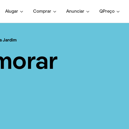
Alugar
Comprar
Anunciar
QPreço
la Jardim
morar