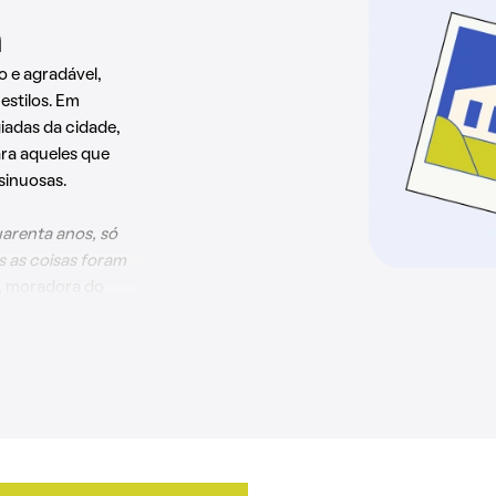
m
o e agradável,
 estilos. Em
giadas da cidade,
ra aqueles que
sinuosas.
arenta anos, só
os as coisas foram
o, moradora do
s valorizados na
imo lugar para
ente mantida,
diferenciadas
nquilidade do