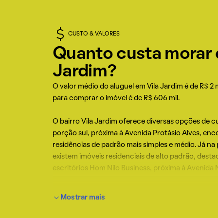
bairro. Essa combinação torna a Vila Jardim um lug
atrativo para chamar de lar.
CUSTO & VALORES
Quanto custa morar 
Jardim?
O valor médio do aluguel em Vila Jardim é de R$ 2 m
para comprar o imóvel é de R$ 606 mil.
O bairro Vila Jardim oferece diversas opções de cu
porção sul, próxima à Avenida Protásio Alves, e
residências de padrão mais simples e médio. Já na
existem imóveis residenciais de alto padrão, desta
escritórios Hom Nilo Business, próxima à Avenida 
Os custos em serviços, de forma geral, são médios
Mostrar mais
também está próximo a estabelecimentos e comér
exclusivos, oferecendo opções variadas para os 