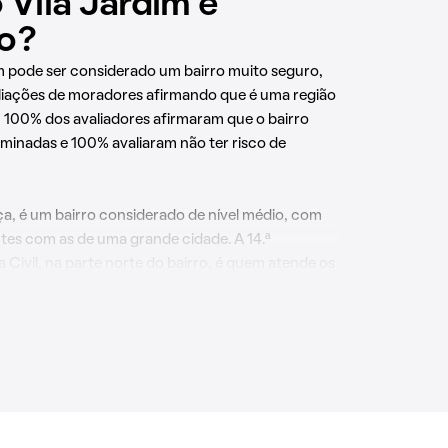
 Vila Jardim é
o?
im pode ser considerado um bairro muito seguro,
iações de moradores afirmando que é uma região
, 100% dos avaliadores afirmaram que o bairro
uminadas e 100% avaliaram não ter risco de
a, é um bairro considerado de nível médio, com
tes com as de uma grande cidade. A 14.ª
a Civil, na parte norte do bairro, é quem atende os