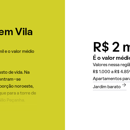
ar especial e
em Vila
R$ 2 m
il e o valor médio
É o valor médi
Valores nessa regi
R$ 1.000 a R$ 4.85
sto de vida. Na
Apartamentos para
ncontram-se
 porção noroeste,
Jardim barato
que para a torre de
Nilo Peçanha.
, porém o bairro
cios mais
moradores. Essa