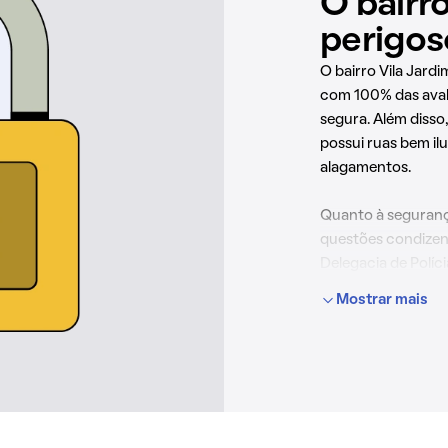
O bairro
perigos
O bairro Vila Jard
com 100% das aval
segura. Além disso
possui ruas bem il
alagamentos.
Quanto à seguranç
questões condizen
Delegacia de Políci
moradores.
Mostrar mais