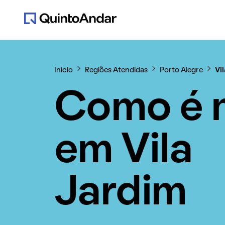
Início
Regiões Atendidas
Porto Alegre
Vi
Como é 
em Vila
Jardim