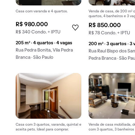
Casa com varanda e 4 quartos.
Venda de casa, de 200 m² 
quartos, 4 banheiros e 3 va
garagem em Vila Pedra Bra
R$ 980.000
R$ 850.000
R$ 340 Condo. + IPTU
R$ 78 Condo. + IPTU
205 m² · 4 quartos · 4 vagas
200 m² · 3 quartos · 3
Rua Pedra Bonita, Vila Pedra
Rua Raul Bispo dos San
Branca · São Paulo
Pedra Branca · São Pa
Casa com 3 quartos, varanda, quintal e
Venda de casa mobiliada, d
aceita pets. Ideal para comprar.
com 3 quartos, 3 banheiros
na garagem em Jardim Peri.