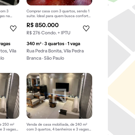
com 3
Comprar casa com 3 quartos, sendo 1
gas na
suíte. Ideal para quem busca conforto
nca.
e praticidades.
R$ 850.000
R$ 276 Condo. + IPTU
 vagas
340 m² · 3 quartos · 1 vaga
tos, Vila
Rua Pedra Bonita, Vila Pedra
ulo
Branca · São Paulo
e 250 m²
Venda de casa mobiliada, de 240 m²
 e 3 vagas
com 3 quartos, 4 banheiros e 3 vagas
na garagem em Jardim Peri.