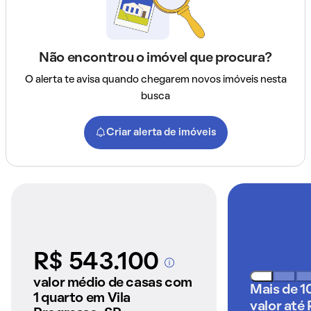
Não encontrou o imóvel que procura?
O alerta te avisa quando chegarem novos imóveis nesta
busca
Criar alerta de imóveis
R$ 543.100
A partir dos imóveis
anunciados pelo
valor médio de casas com
Mais de 1
QuintoAndar
1 quarto em Vila
valor até