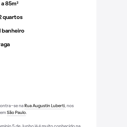
 a 85m²
 quartos
 banheiro
vaga
contra-se na
Rua Augustin Luberti
, nos
, em
São Paulo
.
mínio 5 de Junho já é muito conhecido na