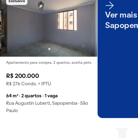
Exclusivo
Ver mais
Sapope
Apartamento para compra, 2 quartos, aceita pets.
R$ 200.000
R$ 276 Condo. + IPTU
64 m² · 2 quartos · 1 vaga
Rua Augustin Luberti, Sapopemba · São
Paulo