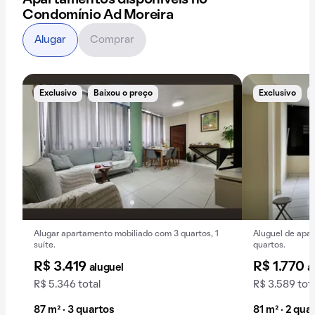
Apartamentos disponíveis no
Condomínio Ad Moreira
Alugar
Comprar
Exclusivo
Baixou o preço
Exclusivo
Alugar apartamento mobiliado com 3 quartos, 1
Aluguel de apa
suíte.
quartos.
R$ 3.419
R$ 1.770
aluguel
a
R$ 5.346 total
R$ 3.589 tot
87 m² · 3 quartos
81 m² · 2 qua