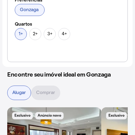
Preferências
Gonzaga
Quartos
1+
2+
3+
4+
Encontre seu imóvel ideal em Gonzaga
Alugar
Comprar
Exclusivo
Anúncio novo
Exclusivo