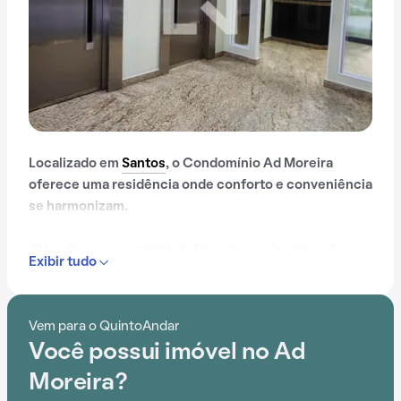
Localizado em
Santos
, o Condomínio Ad Moreira
oferece uma residência onde conforto e conveniência
se harmonizam.
Além disso, o condomínio fica em uma localização
Exibir tudo
privilegiada, próximo a Praia do Gonzaga, Praia do
Boqueirão, Unilus e Hospital Ana Costa.
Vem para o QuintoAndar
Com portaria 24 horas e elevador, este
Você possui imóvel no Ad
empreendimento proporciona opções de lazer para
todas as idades.
Moreira?