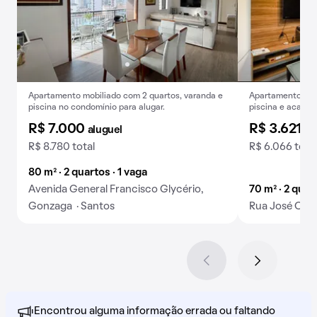
Apartamento mobiliado com 2 quartos, varanda e
Apartamento mobi
piscina no condomínio para alugar.
piscina e academ
R$ 7.000
R$ 3.621
aluguel
al
R$ 8.780 total
R$ 6.066 total
80 m² · 2 quartos · 1 vaga
Avenida General Francisco Glycério,
70 m² · 2 quar
Gonzaga · Santos
Rua José Caba
Encontrou alguma informação errada ou faltando