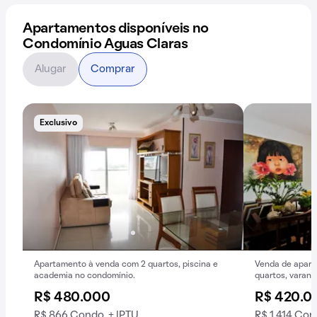
Apartamentos disponíveis no
Condomínio Aguas Claras
Alugar
Comprar
Exclusivo
Apartamento à venda com 2 quartos, piscina e
Venda de aparta
academia no condomínio.
quartos, varan
R$ 480.000
R$ 420.0
R$ 866 Condo. + IPTU
R$ 1.414 Con