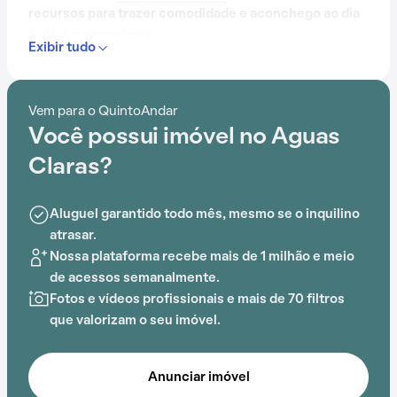
recursos para trazer comodidade e aconchego ao dia
a dia dos moradores.
Exibir tudo
Contando com portaria 24 horas, elevador, academia,
piscina, quadra esportiva, salão de festas,
Vem para o QuintoAndar
churrasqueira, playground e salão de jogos, o
Você possui imóvel no Aguas
Condomínio Aguas Claras é preparado para atender às
necessidades dos moradores que buscam lazer e
Claras?
conforto em um só lugar.
Aluguel garantido todo mês, mesmo se o inquilino
A proximidade com Shopping Center Pirituba,
Estação
atrasar.
Pirituba
,
Terminal Pirituba
, E.E.P.S.G "Mariano de
Nossa plataforma recebe mais de 1 milhão e meio
Oliveira", Praça Tonico e Tinoco e UBS Chácara Inglesa
de acessos semanalmente.
acrescenta praticidade e comodidade na rotina dos
Fotos e vídeos profissionais e mais de 70 filtros
que residem no local.
que valorizam o seu imóvel.
Anunciar imóvel