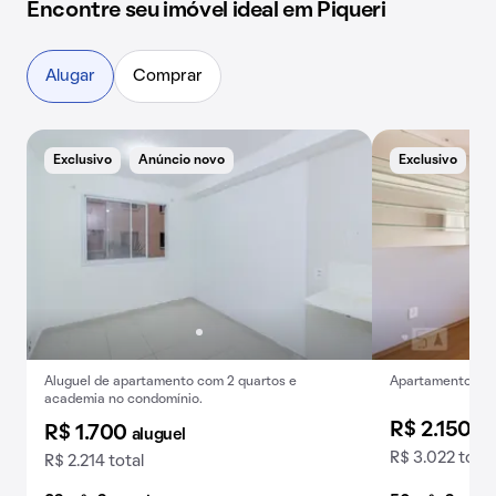
Encontre seu imóvel ideal em Piqueri
Alugar
Comprar
Exclusivo
Anúncio novo
Exclusivo
B
Aluguel de apartamento com 2 quartos e
Apartamento para
academia no condomínio.
R$ 2.150
al
R$ 1.700
aluguel
R$ 3.022 total
R$ 2.214 total