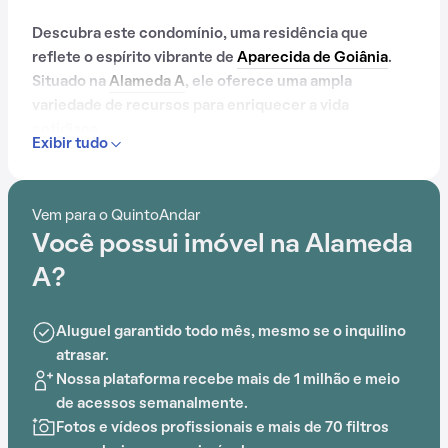
Descubra este condomínio, uma residência que
reflete o espírito vibrante de
Aparecida de Goiânia
.
Situado na
Alameda A
, ele oferece uma ampla
variedade de recursos para enriquecer a vida
cotidiana.
Exibir tudo
Com portaria 24 horas, elevador, piscina, salão de
festas, playground, salão de jogos e brinquedoteca,
Vem para o QuintoAndar
este condomínio é ideal para quem busca conforto e
Você possui imóvel na Alameda
entretenimento.
A?
Aluguel garantido todo mês, mesmo se o inquilino
atrasar.
Nossa plataforma recebe mais de 1 milhão e meio
de acessos semanalmente.
Fotos e vídeos profissionais e mais de 70 filtros