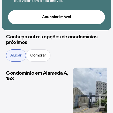
que valorizam o seu imóvel.
Anunciar imóvel
Conheça outras opções de condomínios
próximos
Alugar
Comprar
Condomínio em Alameda A,
1 imóvel disponível
153