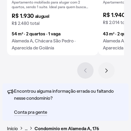
Apartamento mobiliado para alugar com 2
Apartamento para
quartos, sendo 1 suíte. Ideal para quem busca
conforto e praticidades.
R$ 1.940
al
R$ 1.930
aluguel
R$ 2.014 total
R$ 2.480 total
54 m² · 2 quartos · 1 vaga
43 m² · 2 quar
Alameda A, Chácara São Pedro ·
Alameda A, Ch
Aparecida de Goiânia
Aparecida de 
Encontrou alguma informação errada ou faltando
nesse condomínio?
Conta pra gente
Início
…
Condomínio em Alameda A, 176