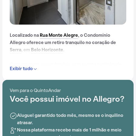
Localizado na
Rua Monte Alegre
, o Condomínio
Allegro oferece um retiro tranquilo no coração de
Serra
, em
Belo Horizonte
.
Com elevador, o condomínio acrescenta praticidade
Exibir tudo
no dia a dia dos moradores. A conveniência é
aprimorada pela proximidade com Creche das
Rosinhas, DeRose Method - Ouro, Galileo Galilei
Vem para o QuintoAndar
Bercário e Pré-escola, Centro de saúde Carlos
Você possui imóvel no Allegro?
Chagas, Escola Municipal Maria das Neves e Colégio
Arnaldo, tornando a vida diária mais fácil.
Aluguel garantido todo mês, mesmo se o inquilino
atrasar.
Nossa plataforma recebe mais de 1 milhão e meio