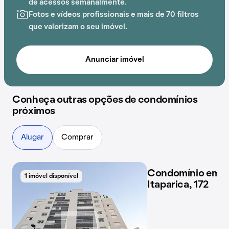
de acessos semanalmente.
Fotos e vídeos profissionais e mais de 70 filtros
que valorizam o seu imóvel.
Anunciar imóvel
Conheça outras opções de condomínios
próximos
Alugar
Comprar
Condomínio em R
1 imóvel disponível
1 imóvel disponível
Itaparica, 172