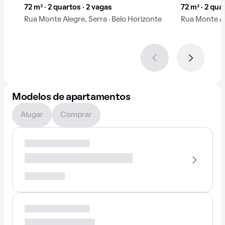
72 m² · 2 quartos · 2 vagas
72 m² · 2 qua
Rua Monte Alegre, Serra · Belo Horizonte
Rua Monte Al
Modelos de apartamentos
Alugar
Comprar