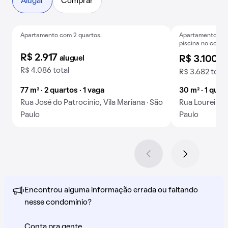
Alugar
Comprar
Apartamento com 2 quartos.
Apartamento mobi
Em breve
Exclusivo
A
piscina no condo
R$ 2.917
aluguel
R$ 3.100
al
R$ 4.086 total
R$ 3.682 total
77 m² · 2 quartos · 1 vaga
30 m² · 1 quar
Rua José do Patrocínio, Vila Mariana · São
Rua Loureiro 
Paulo
Paulo
Encontrou alguma informação errada ou faltando
nesse condomínio?
Conta pra gente