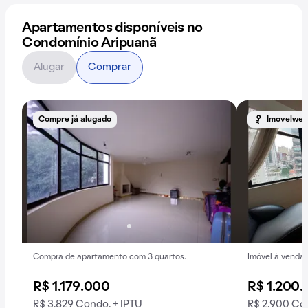
Apartamentos disponíveis no
Condomínio Aripuanã
Alugar
Comprar
Compre já alugado
Imovelweb
Compra de apartamento com 3 quartos.
Imóvel à venda.
R$ 1.179.000
R$ 1.200
R$ 3.829 Condo. + IPTU
R$ 2.900 Con