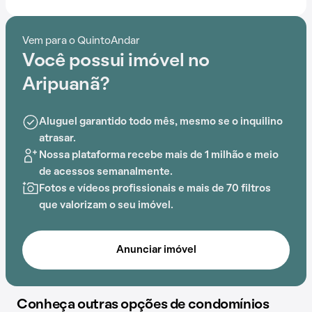
festas e gás encanado, o Condomínio Aripuanã é ideal
para quem busca conforto e entretenimento.
Vem para o QuintoAndar
Você possui imóvel no
A proximidade com
Estação Paraíso
, EMEI D. Ana Rosa
de Araújo, Colégio Etapa São Paulo, Parque da
Aripuanã?
Aclimação,
Estação Vergueiro
e Hospital Sancta
Maggiore Paraíso adiciona praticidade a essa
Aluguel garantido todo mês, mesmo se o inquilino
experiência.
atrasar.
Nossa plataforma recebe mais de 1 milhão e meio
de acessos semanalmente.
Fotos e vídeos profissionais e mais de 70 filtros
que valorizam o seu imóvel.
Anunciar imóvel
Conheça outras opções de condomínios