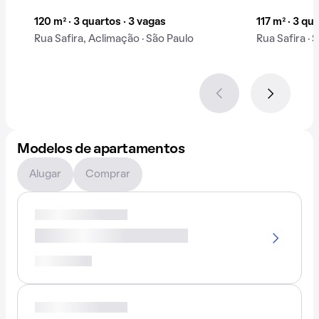
120 m² · 3 quartos · 3 vagas
117 m² · 3 qu
Rua Safira, Aclimação · São Paulo
Rua Safira · 
Modelos de apartamentos
Alugar
Comprar