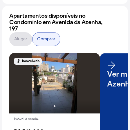
Apartamentos disponíveis no
Condomínio em Avenida da Azenha,
197
Alugar
Comprar
Imovelweb
Ver ma
Azenh
Imóvel à venda.