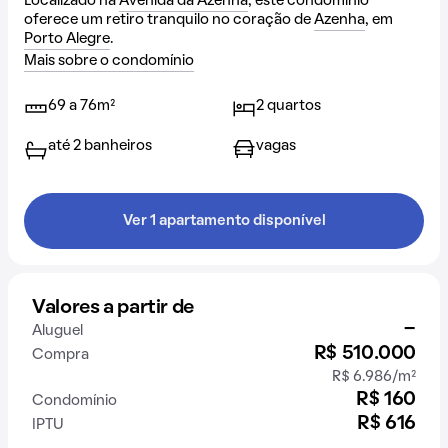
Localizado na
Avenida da Azenha
, este condomínio
oferece um retiro tranquilo no coração de
Azenha
, em
Porto Alegre
.
Mais sobre o condomínio
69 a 76m²
2 quartos
até 2 banheiros
vagas
Ver 1 apartamento disponível
Valores a partir de
-
Aluguel
R$ 510.000
Compra
R$ 6.986/m²
R$ 160
Condomínio
R$ 616
IPTU