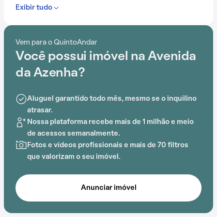
Com churrasqueira, o condomínio acrescenta
Exibir tudo
praticidade no dia a dia dos moradores. A
conveniência é aprimorada pela proximidade com
Shopping João Pessoa, Cachorródromo, Senac
Vem para o QuintoAndar
Informática, Colégio Romano Santa Marta, Escola
Você possui imóvel na Avenida
Profissional Fundação Universitária de Cardiologia e
UFRGS - Campus Saúde, tornando a vida diária mais
da Azenha?
fácil.
Aluguel garantido todo mês, mesmo se o inquilino
atrasar.
Nossa plataforma recebe mais de 1 milhão e meio
de acessos semanalmente.
Fotos e vídeos profissionais e mais de 70 filtros
que valorizam o seu imóvel.
Anunciar imóvel