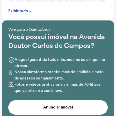
recursos para trazer comodidade e aconchego ao dia
a dia dos moradores.
Exibir tudo
Contando com portaria 24 horas, elevador, academia,
piscina, quadra esportiva, salão de festas, gás
Vem para o QuintoAndar
encanado, churrasqueira e playground, este
Você possui imóvel na Avenida
condomínio é preparado para atender às
necessidades dos moradores que buscam lazer e
Doutor Carlos de Campos?
conforto em um só lugar.
Aluguel garantido todo mês, mesmo se o inquilino
A proximidade com Faculdade Integrada
atrasar.
Metropolitana de Campinas (METROCAMP), Centro
Nossa plataforma recebe mais de 1 milhão e meio
Kennedy, Escola Estadual Vitor Meireles, Hospital
de acessos semanalmente.
Santa Sofia, Instituto Penido Burnier e Hospital
Fotos e vídeos profissionais e mais de 70 filtros
acrescenta praticidade e comodidade na rotina dos
que valorizam o seu imóvel.
que residem no local.
Anunciar imóvel