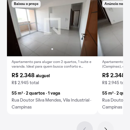
Baixou o preço
Anúncio novo
Apartamento para alugar com 2 quartos, 1 suíte e
Apartamento para 
varanda. Ideal para quem busca conforto e
(Campinas), com 2
praticidades.
para você!
R$ 2.348
R$ 2.348
aluguel
a
R$ 2.945 total
R$ 2.945 total
55 m² · 2 quartos · 1 vaga
55 m² · 2 quar
Rua Doutor Silva Mendes, Vila Industrial ·
Rua Doutor Sil
Campinas
Campinas