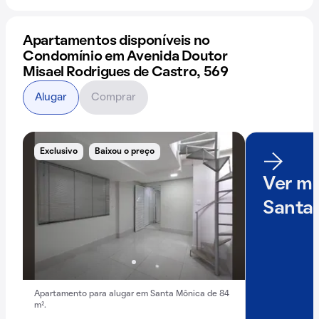
Apartamentos disponíveis no
Condomínio em Avenida Doutor
Misael Rodrigues de Castro, 569
Alugar
Comprar
Exclusivo
Baixou o preço
Ver ma
Santa
Apartamento para alugar em Santa Mônica de 84
m².