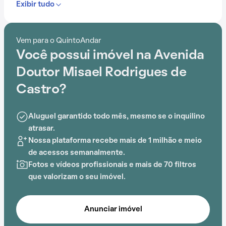
Exibir tudo
Traços e Letras e Centro Educacional Estrela Guia,
que simplificam o cotidiano.
Vem para o QuintoAndar
Dentro deste condomínio, os moradores podem
Você possui imóvel na Avenida
desfrutar de elevador e churrasqueira, criando um
ambiente ideal para uma vida de qualidade.
Doutor Misael Rodrigues de
Castro?
Aluguel garantido todo mês, mesmo se o inquilino
atrasar.
Nossa plataforma recebe mais de 1 milhão e meio
de acessos semanalmente.
Fotos e vídeos profissionais e mais de 70 filtros
que valorizam o seu imóvel.
Anunciar imóvel