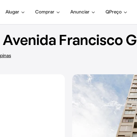
Alugar
Comprar
Anunciar
QPreço
venida Francisco Gl
mpinas