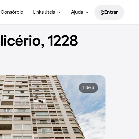
Consórcio
Links úteis
Ajuda
Entrar
icério, 1228
1 de 3