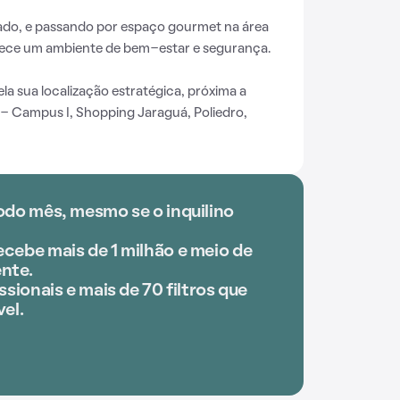
ado, e passando por espaço gourmet na área
ece um ambiente de bem-estar e segurança.
a sua localização estratégica, próxima a
- Campus I, Shopping Jaraguá, Poliedro,
odo mês, mesmo se o inquilino
cebe mais de 1 milhão e meio de
nte.
ssionais e mais de 70 filtros que
el.