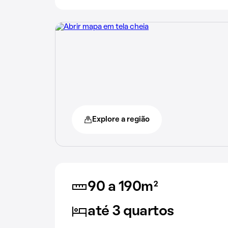
Explore a região
90 a 190m²
até 3 quartos