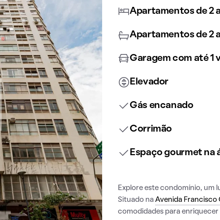
Apartamentos de 2 a
Apartamentos de 2 a
Garagem com até 1 
Elevador
Gás encanado
Corrimão
Espaço gourmet na
Explore este condomínio, um lu
Situado na
Avenida Francisco 
comodidades para enriquecer a