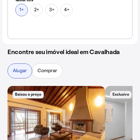
Quartos
1+
2+
3+
4+
Encontre seu imóvel ideal em Cavalhada
Alugar
Comprar
Baixou o preço
Exclusivo
B