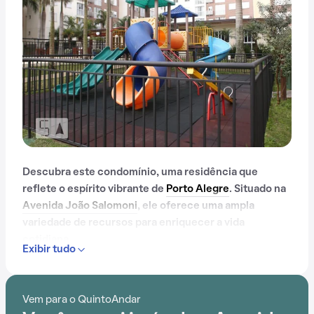
Descubra este condomínio, uma residência que
reflete o espírito vibrante de
Porto Alegre
. Situado na
Avenida João Salomoni
, ele oferece uma ampla
variedade de recursos para enriquecer a vida
cotidiana.
Exibir tudo
Com portaria 24 horas, academia, salão de festas, gás
encanado e churrasqueira, este condomínio é ideal
Vem para o QuintoAndar
para quem busca conforto e entretenimento.