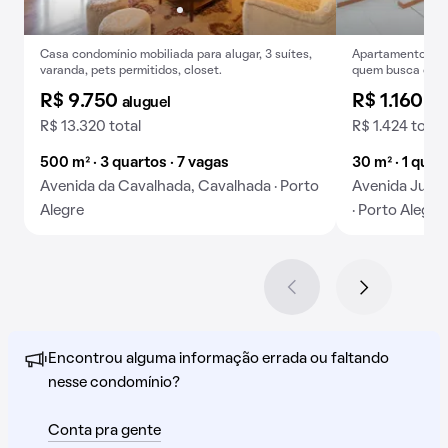
Casa condomínio mobiliada para alugar, 3 suítes,
Apartamento com 
varanda, pets permitidos, closet.
quem busca confo
R$ 9.750
R$ 1.160
aluguel
alu
R$ 13.320 total
R$ 1.424 total
500 m² · 3 quartos · 7 vagas
30 m² · 1 quart
Avenida da Cavalhada, Cavalhada · Porto
Avenida Juca 
Alegre
· Porto Alegre
Encontrou alguma informação errada ou faltando
nesse condomínio?
Conta pra gente