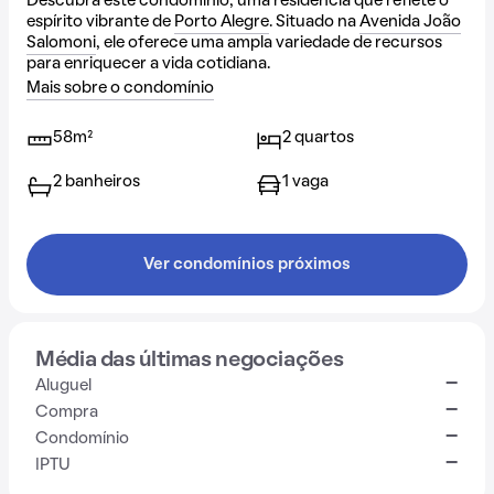
Descubra este condomínio, uma residência que reflete o
espírito vibrante de
Porto Alegre
. Situado na
Avenida João
Salomoni
, ele oferece uma ampla variedade de recursos
para enriquecer a vida cotidiana.
Mais sobre o condomínio
58m²
2 quartos
2 banheiros
1 vaga
Ver condomínios próximos
Média das últimas negociações
-
Aluguel
-
Compra
-
Condomínio
-
IPTU