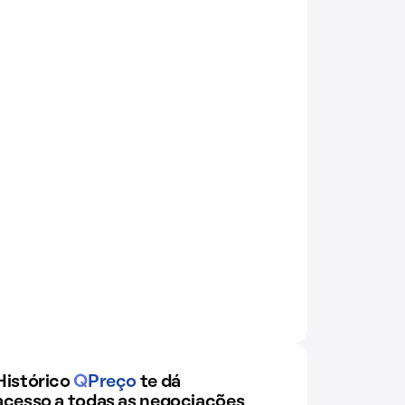
Histórico
Q
Preço
te dá
acesso a todas as negociações