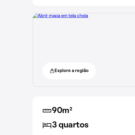
Explore a região
90m²
3 quartos