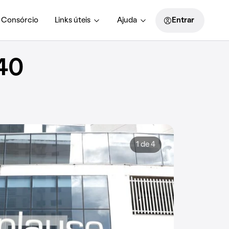
Consórcio
Links úteis
Ajuda
Entrar
40
1 de 4