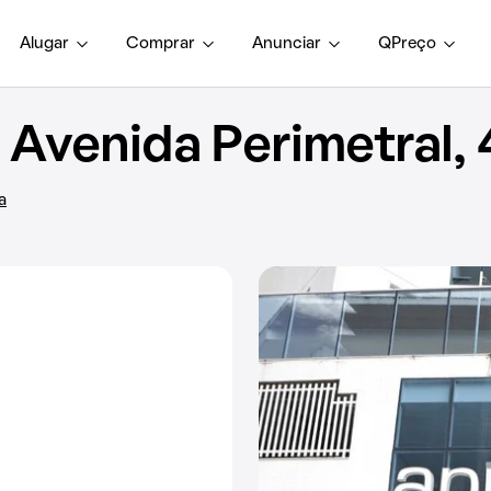
Alugar
Comprar
Anunciar
QPreço
Avenida Perimetral, 
a