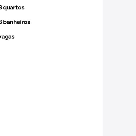
 quartos
 banheiros
vagas