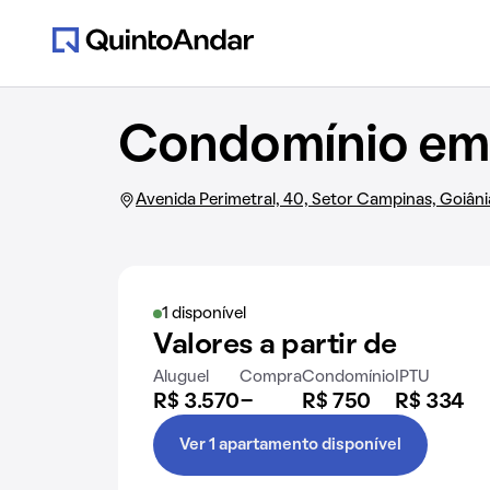
Condomínio em 
Avenida Perimetral, 40, Setor Campinas, Goiâni
1 disponível
Valores a partir de
Aluguel
Compra
Condomínio
IPTU
R$ 3.570
-
R$ 750
R$ 334
Ver 1 apartamento disponível