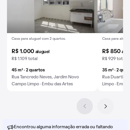
Casa para aluguel com 2 quartos.
Casa para alugar
R$ 1.000
R$ 850
aluguel
alug
R$ 1.109 total
R$ 929 total
45 m² · 2 quartos
35 m² · 2 quar
Rua Tancredo Neves, Jardim Novo
Rua Duartina
Campo Limpo · Embu das Artes
Limpo · Embu 
Encontrou alguma informação errada ou faltando