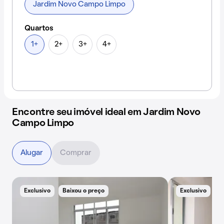
Jardim Novo Campo Limpo
Quartos
1+
2+
3+
4+
Encontre seu imóvel ideal em Jardim Novo
Campo Limpo
Alugar
Comprar
Exclusivo
Baixou o preço
Exclusivo
A