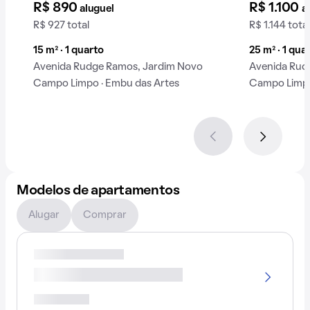
R$ 890
R$ 1.100
aluguel
a
R$ 927 total
R$ 1.144 total
15 m² · 1 quarto
25 m² · 1 qua
Avenida Rudge Ramos, Jardim Novo
Avenida Rud
Campo Limpo · Embu das Artes
Campo Limpo
Modelos de apartamentos
Alugar
Comprar