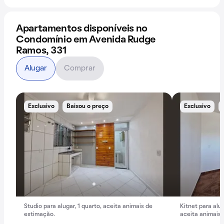
Apartamentos disponíveis no
Condomínio em Avenida Rudge
Ramos, 331
Alugar
Comprar
Exclusivo
Baixou o preço
Exclusivo
Studio para alugar, 1 quarto, aceita animais de
Kitnet para alug
estimação.
aceita animais.