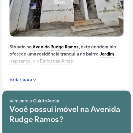
Situado na
Avenida Rudge Ramos
, este condomínio
oferece uma residência tranquila no bairro
Jardim
Irapiranga
, em
Embu das Artes
.
Com lavanderia no prédio, proporporciona uma
Exibir tudo
atmosfera de conforto e praticidade.
Vem para o QuintoAndar
Você possui imóvel na Avenida
Rudge Ramos?