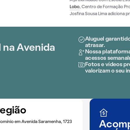
A proximidade com Escola Est
Lobo
, Centro de Formação Pro
Josfina Sousa Lima adiciona pr
Aluguel garantid
atrasar.
l na Avenida
Nossa plataforma
acessos semanal
Fotos e vídeos pro
valorizam o seu i
região
domínio em Avenida Saramenha, 1723
Acomp