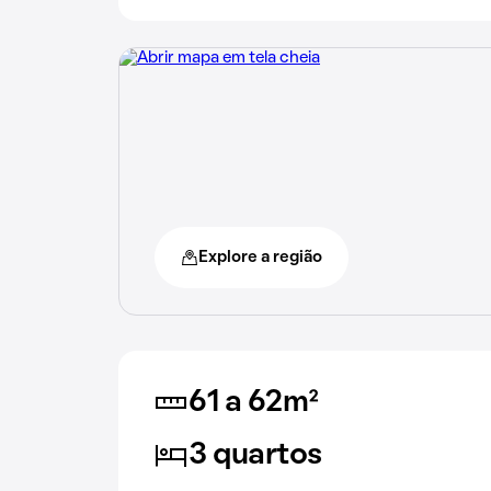
Explore a região
61 a 62m²
3 quartos