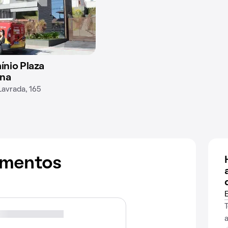
nio Plaza
na
Lavrada, 165
amentos