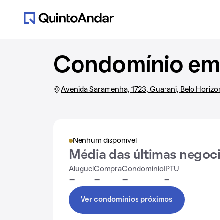
Condomínio em 
Avenida Saramenha, 1723, Guarani, Belo Horizo
Nenhum disponível
Média das últimas negoc
Aluguel
Compra
Condomínio
IPTU
-
-
-
-
Ver condomínios próximos