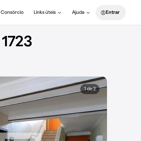
Consórcio
Links úteis
Ajuda
Entrar
 1723
1 de 2