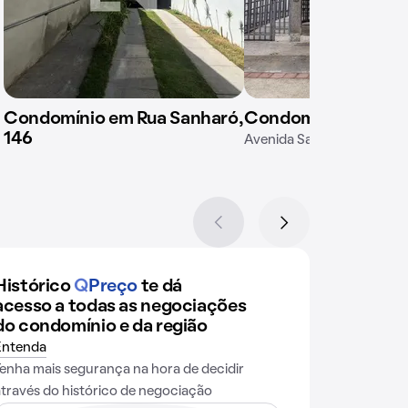
Condomínio em Rua Sanharó,
Condomínio Maria S
146
Avenida Saramenha, 1727
Histórico
Q
Preço
te dá
acesso a todas as negociações
do condomínio e da região
Entenda
Tenha mais segurança na hora de decidir
através do histórico de negociação