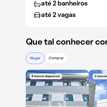
até 2 banheiros
até 2 vagas
Que tal conhecer co
Alugar
Comprar
8 imóveis disponíveis
2 imóveis