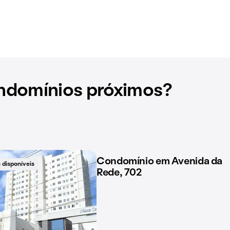
ndomínios próximos?
Condomínio em Avenida da
 disponíveis
2 imóveis disponíveis
Rede, 702