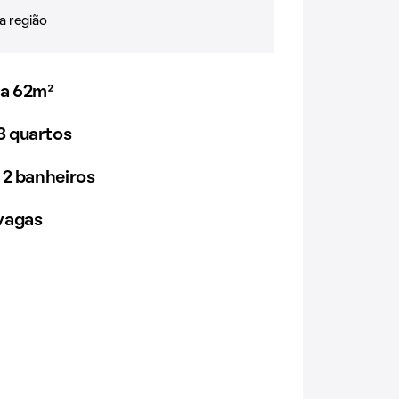
a região
 a 62m²
 quartos
 2 banheiros
vagas