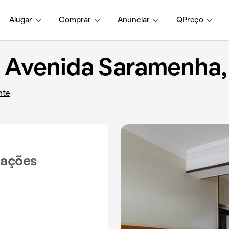
Alugar
Comprar
Anunciar
QPreço
Avenida Saramenha,
nte
iações