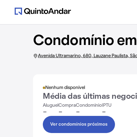
Condomínio em 
Avenida Ultramarino, 680, Lauzane Paulista, Sã
Nenhum disponível
Média das últimas negoc
Aluguel
Compra
Condomínio
IPTU
-
-
-
-
Ver condomínios próximos