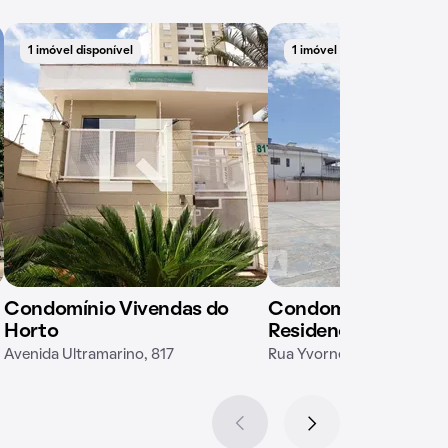
1 imóvel disponível
1 imóvel disponível
Condomínio Vivendas do
Condomínio Conjun
Horto
Residencial Jardins
Avenida Ultramarino, 817
Rua Yvorne, 51