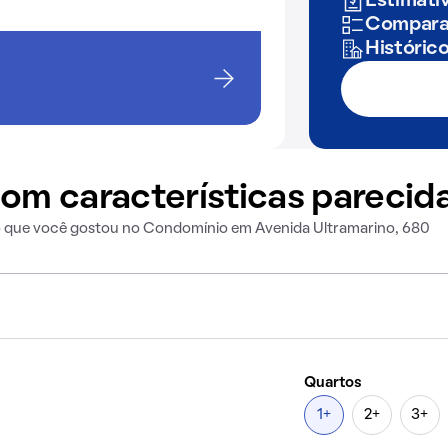
Estimativ
Comparaç
Históric
om características parecid
o que você gostou no Condomínio em Avenida Ultramarino, 680
Quartos
1+
2+
3+