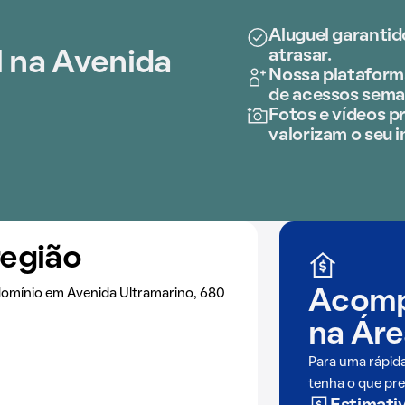
Aluguel garantid
atrasar.
l na Avenida
Nossa plataforma
de acessos sema
Fotos e vídeos pr
valorizam o seu i
região
omínio em Avenida Ultramarino, 680
Acomp
na
Áre
Para uma rápid
tenha o que pre