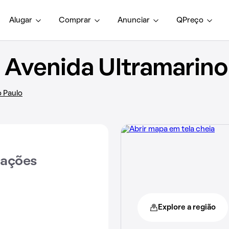
Alugar
Comprar
Anunciar
QPreço
Avenida Ultramarino
o Paulo
iações
Explore a região