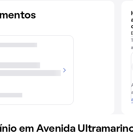
amentos
io em Avenida Ultramarino