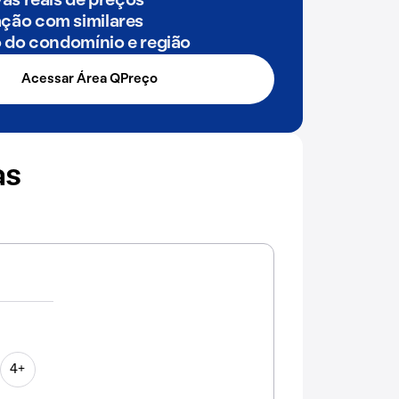
as reais de preços
ão com similares
o do condomínio e região
Acessar Área QPreço
as
4+