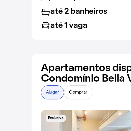
até 2 banheiros
até 1 vaga
Apartamentos disp
Condomínio Bella V
Alugar
Comprar
Exclusivo