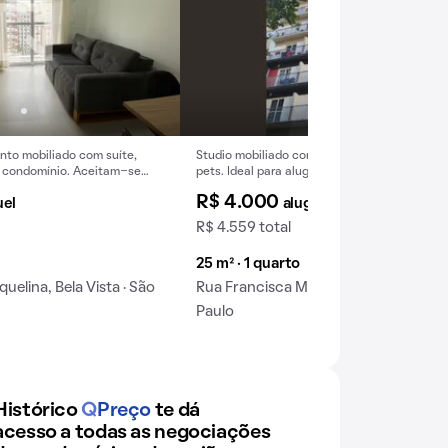
nto mobiliado com suíte,
Studio mobiliado com varanda, 1 quarto, acei
o condomínio. Aceitam-se
pets. Ideal para alugar.
R$ 4.000
uel
aluguel
R$ 4.559 total
25 m² · 1 quarto
uelina, Bela Vista · São
Rua Francisca Miquelina, Bela Vista · 
Paulo
Histórico
Q
Preço
te dá
acesso a todas as negociações