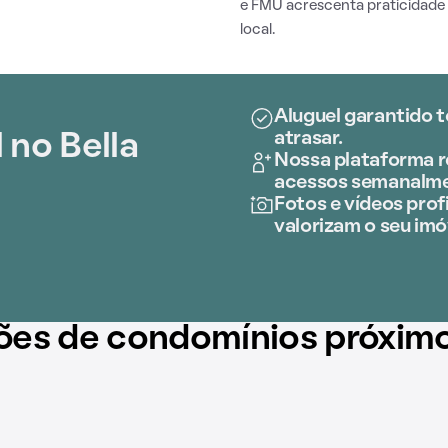
e FMU acrescenta praticidade
local.
Aluguel garantido t
atrasar.
 no Bella
Nossa plataforma r
acessos semanalme
Fotos e vídeos profi
valorizam o seu imó
ões de condomínios próxim