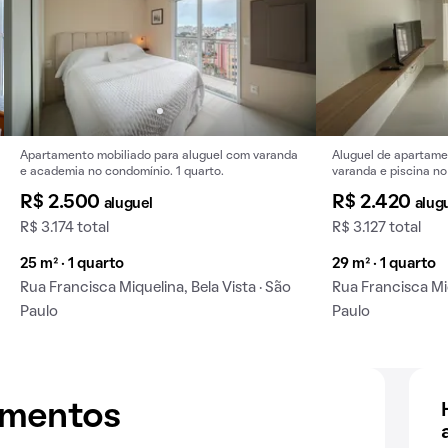
Apartamento mobiliado para aluguel com varanda
Aluguel de apartame
e academia no condomínio. 1 quarto.
varanda e piscina n
pets.
R$ 2.500
R$ 2.420
aluguel
alug
R$ 3.174 total
R$ 3.127 total
25 m² · 1 quarto
29 m² · 1 quarto
Rua Francisca Miquelina, Bela Vista · São
Rua Francisca Miq
Paulo
Paulo
amentos