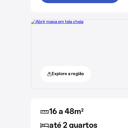
Explore a região
16 a 48m²
até 2 quartos