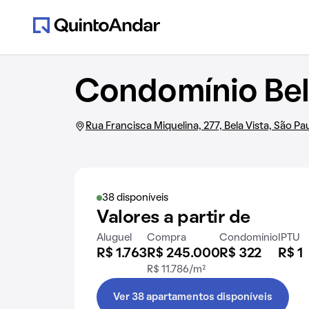
Condomínio Bell
Rua Francisca Miquelina, 277, Bela Vista, São Pa
38 disponíveis
Valores a partir de
Aluguel
Compra
Condomínio
IPTU
R$ 1.763
R$ 245.000
R$ 322
R$ 1
R$ 11.786/m²
Ver 38 apartamentos disponíveis