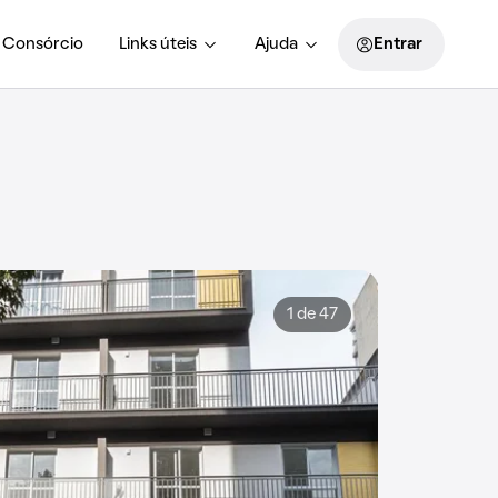
Consórcio
Links úteis
Ajuda
Entrar
1 de 47