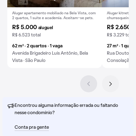
Alugar apartamento mobiliado na Bela Vista, com
Alugar kitnet na 
2 quartos, 1 suíte e academia. Aceitam-se pets.
churrasqueira no
estimação permit
R$ 5.000
R$ 2.650
aluguel
a
R$ 6.523 total
R$ 3.229 total
62 m² · 2 quartos · 1 vaga
27 m² · 1 quar
Avenida Brigadeiro Luís Antônio, Bela
Rua Doutor P
Vista · São Paulo
Consolação · 
Encontrou alguma informação errada ou faltando
nesse condomínio?
Conta pra gente