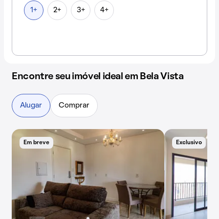
1+
2+
3+
4+
Encontre seu imóvel ideal em Bela Vista
Alugar
Comprar
Em breve
Exclusivo
E