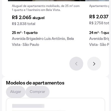
Aluguel de apartamento mobiliado, de 25 m² com
Apartamento pa
1 quarto e 1 banheiro em Bela Vista.
R$ 2.037
R$ 2.065
aluguel
R$ 2.758 tota
R$ 2.838 total
25 m² · 1 quarto
24 m² · 1 qua
Avenida Brigadeiro Luís Antônio, Bela
Avenida Briga
Vista · São Paulo
Vista · São P
Modelos de apartamentos
Alugar
Comprar