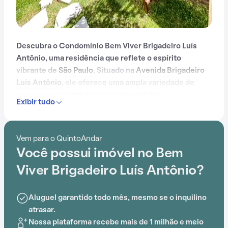
Descubra o Condomínio Bem Viver Brigadeiro Luís
Antônio, uma residência que reflete o espírito
vibrante de
São Paulo
. Situado na
Avenida Brigadeiro
Luís Antônio
, ele oferece uma ampla variedade de
recursos para enriquecer a vida cotidiana.
Exibir tudo
Com portaria 24 horas, elevador, salão de festas,
playground e lavanderia no prédio, o Condomínio Bem
Vem para o QuintoAndar
Viver Brigadeiro Luís Antônio é ideal para quem busca
Você possui imóvel no Bem
conforto e entretenimento.
Viver Brigadeiro Luís Antônio?
A proximidade com FMU, FMU, Escola Paulista de
Direito, ETAPA - São Joaquim, Colégio Adventista da
Aluguel garantido todo mês, mesmo se o inquilino
Liberdade e
Estação São Joaquim
adiciona praticidade
atrasar.
a essa experiência.
Nossa plataforma recebe mais de 1 milhão e meio