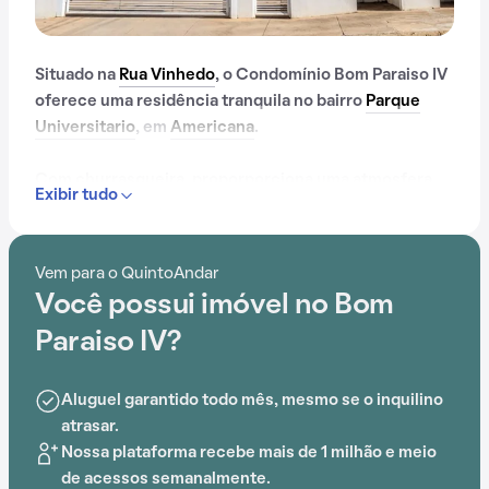
Situado na
Rua Vinhedo
, o Condomínio Bom Paraiso IV
oferece uma residência tranquila no bairro
Parque
Universitario
, em
Americana
.
Com churrasqueira, proporporciona uma atmosfera
Exibir tudo
de conforto e praticidade.
Vem para o QuintoAndar
Você possui imóvel no Bom
Paraiso IV?
Aluguel garantido todo mês, mesmo se o inquilino
atrasar.
Nossa plataforma recebe mais de 1 milhão e meio
de acessos semanalmente.