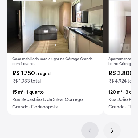
Casa mobiliada para alugar no Córrego Grande
Apartamento com 
com 1 quarto.
bairro Córrego Gr
Aproveite essa o
R$ 1.750
R$ 3.800
aluguel
a
R$ 1.983 total
R$ 4.924 total
15 m² · 1 quarto
120 m² · 3 qua
Rua Sebastião L. da Silva, Córrego
Rua João Pio 
Grande · Florianópolis
Grande · Flori