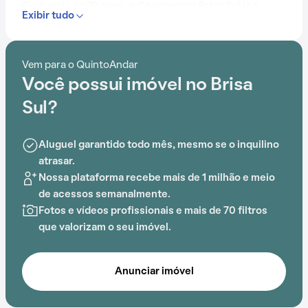
Com mais de 29 anos, o Condomínio Brisa Sul já é
Exibir tudo
muito conhecido na região.
Entre as comodidades oferecidas pela região,
Vem para o QuintoAndar
podemos encontrar Colégio COC, Cachoeira do
Você possui imóvel no Brisa
Poção, Universidade Federal de Santa Catarina
(UFSC), Escola da Ilha, Rock's Pré-vestibular e
Sul?
Faculdade BARDDAL que facilitam o dia a dia.
Aluguel garantido todo mês, mesmo se o inquilino
Os moradores contam com um espaço que reúne
atrasar.
segurança e conforto. Dentro do Condomínio Brisa
Nossa plataforma recebe mais de 1 milhão e meio
Sul, é possível aproveitar elevador e churrasqueira, o
de acessos semanalmente.
cenário perfeito para quem deseja morar bem.
Fotos e vídeos profissionais e mais de 70 filtros
que valorizam o seu imóvel.
Anunciar imóvel