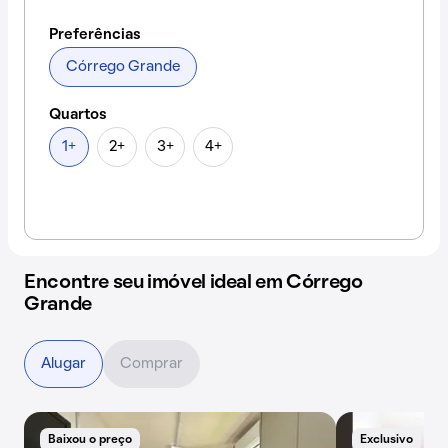
Preferências
Córrego Grande
Quartos
1+
2+
3+
4+
Encontre seu imóvel ideal em Córrego
Grande
Alugar
Comprar
Baixou o preço
Exclusivo
E