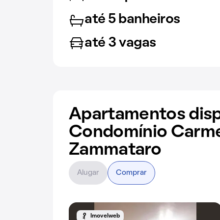
até 5 banheiros
até 3 vagas
Apartamentos disp
Condomínio Carme
Zammataro
Alugar
Comprar
Imovelweb