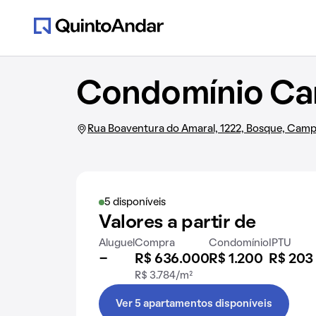
Condomínio Ca
Rua Boaventura do Amaral, 1222, Bosque, Camp
5 disponíveis
Valores a partir de
Aluguel
Compra
Condomínio
IPTU
-
R$ 636.000
R$ 1.200
R$ 203
R$ 3.784/m²
Ver 5 apartamentos disponíveis