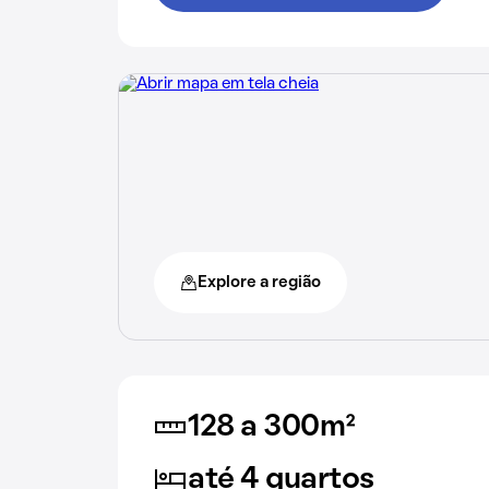
Explore a região
128 a 300m²
até 4 quartos