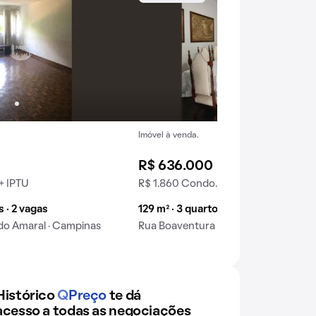
Imóvel à venda.
R$ 636.000
+ IPTU
R$ 1.860 Condo. + IPTU
s · 2 vagas
129 m² · 3 quartos · 2 vagas
do Amaral · Campinas
Rua Boaventura do Amaral · Campina
Histórico
Q
Preço
te dá
acesso a todas as negociações