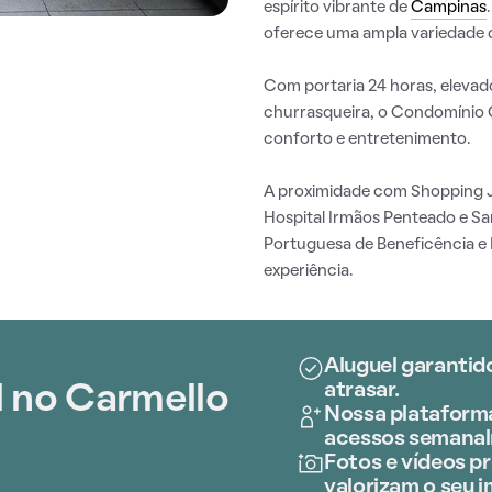
espírito vibrante de
Campinas
oferece uma ampla variedade d
Com portaria 24 horas, elevado
churrasqueira, o Condomínio 
conforto e entretenimento.
A proximidade com Shopping J
Hospital Irmãos Penteado e Sa
Portuguesa de Beneficência e 
experiência.
Aluguel garantid
atrasar.
l no Carmello
Nossa plataforma
acessos semana
Fotos e vídeos pr
valorizam o seu i