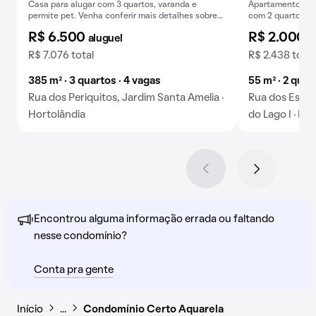
Casa para alugar com 3 quartos, varanda e
Apartamento para
permite pet. Venha conferir mais detalhes sobre
com 2 quartos, 1 
este imóvel de aluguel.
academia no con
R$ 6.500
R$ 2.000
aluguel
a
R$ 7.076 total
R$ 2.438 total
385 m² · 3 quartos · 4 vagas
55 m² · 2 quar
Rua dos Periquitos, Jardim Santa Amelia ·
Rua dos Estud
Hortolândia
do Lago I · Ho
Encontrou alguma informação errada ou faltando
nesse condomínio?
Conta pra gente
Início
…
Condomínio Certo Aquarela