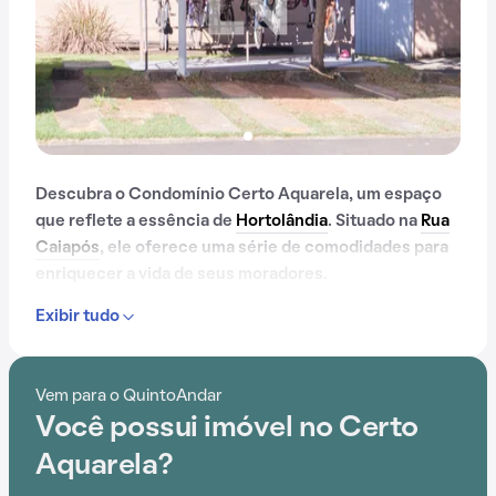
Descubra o Condomínio Certo Aquarela, um espaço
que reflete a essência de
Hortolândia
. Situado na
Rua
Caiapós
, ele oferece uma série de comodidades para
enriquecer a vida de seus moradores.
Exibir tudo
Desde portaria 24 horas até quadra esportiva,
passando por playground, o Condomínio Certo
Aquarela proporciona um ambiente de bem-estar e
Vem para o QuintoAndar
segurança.
Você possui imóvel no Certo
Aquarela?