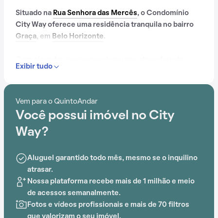
Situado na
Rua Senhora das Mercês
, o Condomínio
City Way oferece uma residência tranquila no bairro
Graça
, em
Belo Horizonte
.
Com elevador, proporporciona uma atmosfera de
Exibir tudo
conforto e praticidade. A proximidade com Hospital
São Francisco de Assis, Universidade Salgado de
Oliveira (UNIVERSO), Faculdade Batista de Minas
Vem para o QuintoAndar
Gerais (FBMG), Colégio Batista Mineiro (Unidade BH
Você possui imóvel no City
Floresta - Séries Iniciais), Elite Rede de Ensino -
Floresta e Parque Ecológico e Cultural Professor
Way?
Marcos Manzzoni adiciona conveniência ao cotidiano.
Aluguel garantido todo mês, mesmo se o inquilino
atrasar.
Nossa plataforma recebe mais de 1 milhão e meio
de acessos semanalmente.
Fotos e vídeos profissionais e mais de 70 filtros
que valorizam o seu imóvel.