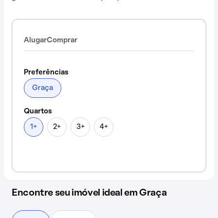
Alugar
Comprar
Preferências
Graça
Quartos
1+
2+
3+
4+
Encontre seu imóvel ideal em Graça