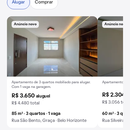
Alugar
Comprar
Anúncio novo
Anúncio novo
Apartamento de 3 quartos mobiliado para alugar.
Apartamento para
Com 1 vaga na garagem.
R$ 2.304
a
R$ 3.650
aluguel
R$ 3.056 total
R$ 4.480 total
85 m² · 3 quartos · 1 vaga
60 m² · 3 quar
Rua São Bento, Graça · Belo Horizonte
Rua Silveira, 