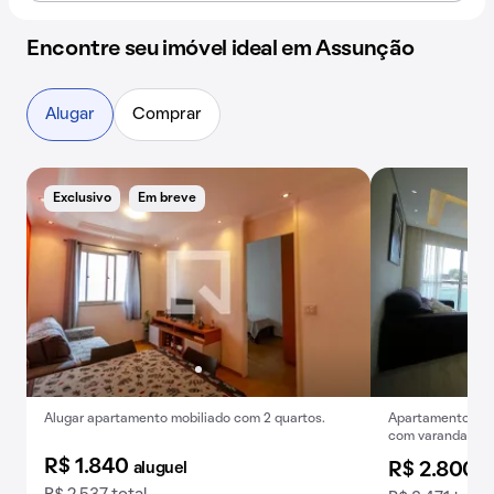
Encontre seu imóvel ideal em Assunção
Alugar
Comprar
Exclusivo
Em breve
Alugar apartamento mobiliado com 2 quartos.
Apartamento par
com varanda.
R$ 1.840
aluguel
R$ 2.800
a