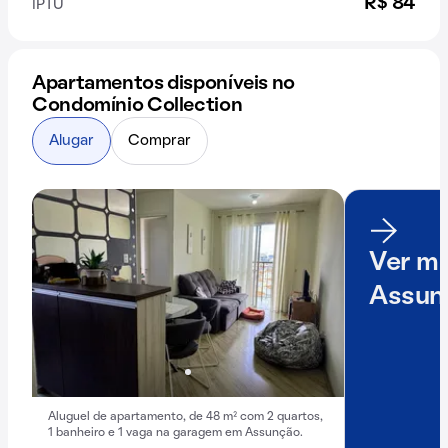
R$ 84
IPTU
Apartamentos disponíveis no
Condomínio Collection
Alugar
Comprar
Ver ma
Assun
Aluguel de apartamento, de 48 m² com 2 quartos,
1 banheiro e 1 vaga na garagem em Assunção.