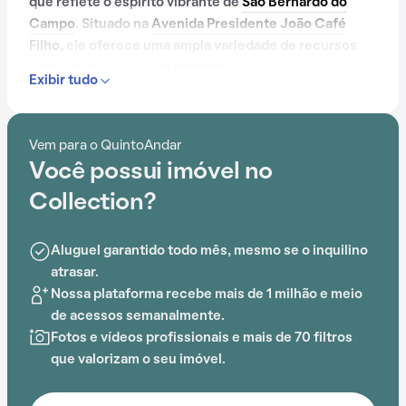
que reflete o espírito vibrante de
São Bernardo do
Campo
. Situado na
Avenida Presidente João Café
Filho
, ele oferece uma ampla variedade de recursos
para enriquecer a vida cotidiana.
Exibir tudo
Com portaria 24 horas, elevador, academia, piscina,
quadra esportiva, salão de festas, playground, salão de
Vem para o QuintoAndar
jogos e brinquedoteca, o Condomínio Collection é
Você possui imóvel no
ideal para quem busca conforto e entretenimento.
Collection?
A proximidade com Centro Universitário da Fundação
Educ. de Iniciana (FEI) adiciona praticidade a essa
Aluguel garantido todo mês, mesmo se o inquilino
experiência.
atrasar.
Nossa plataforma recebe mais de 1 milhão e meio
de acessos semanalmente.
Fotos e vídeos profissionais e mais de 70 filtros
que valorizam o seu imóvel.