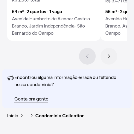
R$ 2.537 total
R$ 3.471 total
54 m² · 2 quartos · 1 vaga
55 m² · 2 quar
Avenida Humberto de Alencar Castelo
Avenida Humb
Branco, Jardim Independência · São
Branco, Assun
Bernardo do Campo
Campo
Encontrou alguma informação errada ou faltando
nesse condomínio?
Conta pra gente
Início
…
Condomínio Collection