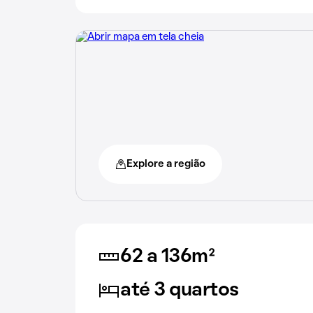
Explore a região
62 a 136m²
até 3 quartos