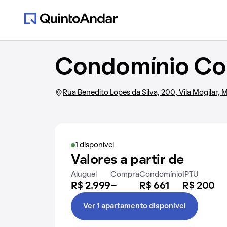
Condomínio Co
Rua Benedito Lopes da Silva, 200, Vila Mogilar,
1 disponível
Valores a partir de
Aluguel
Compra
Condomínio
IPTU
R$ 2.999
-
R$ 661
R$ 200
Ver 1 apartamento disponível