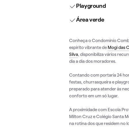
Playground
Área verde
Conheça o Condomínio Combin
espírito vibrante de
Mogi das 
Silva
, disponibiliza vários re
dia a dia dos moradores.
Contando com portaria 24 hora
festas, churrasqueira e play
preparado para atender às ne
conforto em um só lugar.
A proximidade com Escola Prof
Milton Cruz e Colégio Santa 
na rotina dos que residem no lo