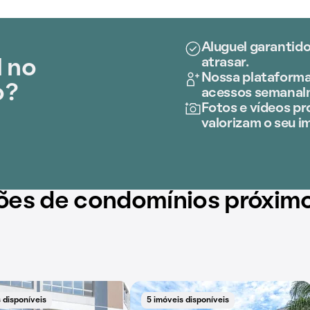
Aluguel garantido
atrasar.
l no
Nossa plataforma 
o?
acessos semanal
Fotos e vídeos pro
valorizam o seu i
ões de condomínios próxim
 disponíveis
5 imóveis disponíveis