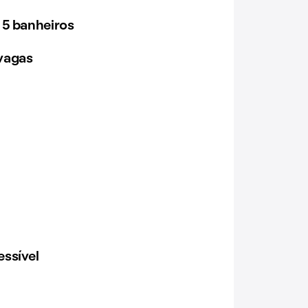
 5 banheiros
vagas
ssível