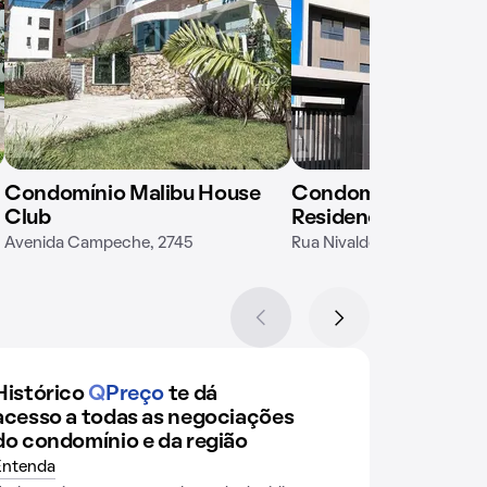
Condomínio Malibu House
Condomínio Seven
Club
Residencial Boutiqu
Avenida Campeche, 2745
Rua Nivaldo Dias, 102
Histórico
Q
Preço
te dá
acesso a todas as negociações
do condomínio e da região
Entenda