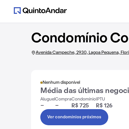
Condomínio Co
Avenida Campeche, 2930, Lagoa Pequena, Flori
Nenhum disponível
Média das últimas negoc
Aluguel
Compra
Condomínio
IPTU
-
-
R$ 725
R$ 126
Ver condomínios próximos