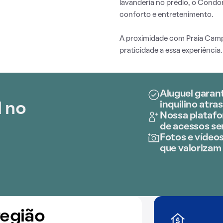
lavanderia no prédio, o Cond
conforto e entretenimento.
A proximidade com Praia Cam
praticidade a essa experiência.
Aluguel garan
inquilino atras
l no
Nossa platafo
de acessos s
Fotos e vídeos
que valorizam 
região