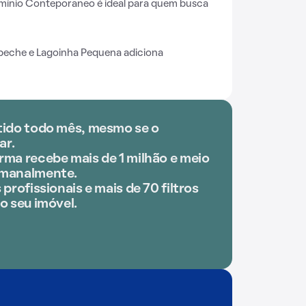
omínio Conteporaneo é ideal para quem busca
peche e Lagoinha Pequena adiciona
tido todo mês, mesmo se o
ar.
rma recebe mais de 1 milhão e meio
emanalmente.
 profissionais e mais de 70 filtros
o seu imóvel.