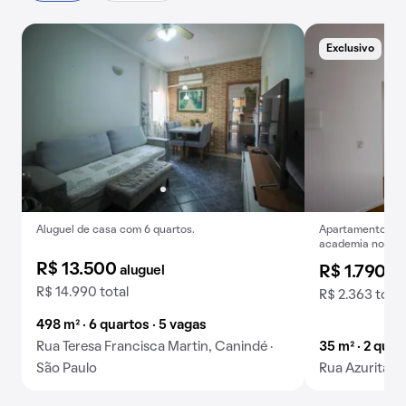
Exclusivo
Aluguel de casa com 6 quartos.
Apartamento para
academia no con
R$ 13.500
aluguel
R$ 1.790
al
R$ 14.990 total
R$ 2.363 total
498 m² · 6 quartos · 5 vagas
Rua Teresa Francisca Martin, Canindé ·
35 m² · 2 quar
São Paulo
Rua Azurita, C