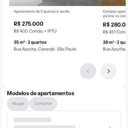
Apartamento de 2 quartos à venda.
Comprar aparta
piscina no cond
R$ 275.000
R$ 280.0
R$ 400 Condo. + IPTU
R$ 451 Condo
35 m² · 2 quartos
38 m² · 2 qua
Rua Azurita, Canindé · São Paulo
Rua Azurita,
Modelos de apartamentos
Alugar
Comprar