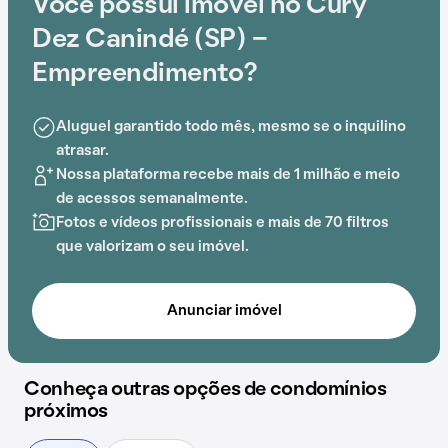
Você possui imóvel no Cury
que facilita o dia a dia.
Dez Canindé (SP) -
Com portaria 24 horas, elevador, academia, piscina,
Empreendimento?
quadra esportiva, salão de festas, playground, salão de
jogos, brinquedoteca e lavanderia no prédio, o
Aluguel garantido todo mês, mesmo se o inquilino
Condomínio Cury Dez Canindé (SP) -
atrasar.
Empreendimento é ideal para quem busca conforto e
Nossa plataforma recebe mais de 1 milhão e meio
entretenimento.
de acessos semanalmente.
Fotos e vídeos profissionais e mais de 70 filtros
A proximidade com EMEI Cásper Líbero, Shopping
que valorizam o seu imóvel.
Center Norte, Shopping D, Clínica Iamspe, Colégio da
Polícia Militar e
Estação Portuguesa - Tietê
adiciona
praticidade a essa experiência.
Anunciar imóvel
Conheça outras opções de condomínios
próximos